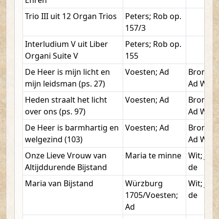
Ehren
Trio III uit 12 Organ Trios
Peters; Rob op.
157/3
Interludium V uit Liber
Peters; Rob op.
Organi Suite V
155
De Heer is mijn licht en
Voesten; Ad
Bronkho
mijn leidsman (ps. 27)
Ad W.
Heden straalt het licht
Voesten; Ad
Bronkho
over ons (ps. 97)
Ad W.
De Heer is barmhartig en
Voesten; Ad
Bronkho
welgezind (103)
Ad W.
Onze Lieve Vrouw van
Maria te minne
Wit; Jer
Altijddurende Bijstand
de
Maria van Bijstand
Würzburg
Wit; Jer
1705/Voesten;
de
Ad