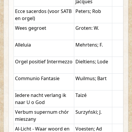
Jacques
Ecce sacerdos (voor SATB
Peters; Rob
en orgel)
Wees gegroet
Groten: W.
Alleluia
Mehrtens; F.
Orgel positief Intermezzo
Dieltiens; Lode
Communio Fantasie
Wuilmus; Bart
Iedere nacht verlang ik
Taizé
naar U o God
Verbum supernum chór
Surzyński; J.
mieszany
Al-Licht - Waar woord en
Voesten; Ad