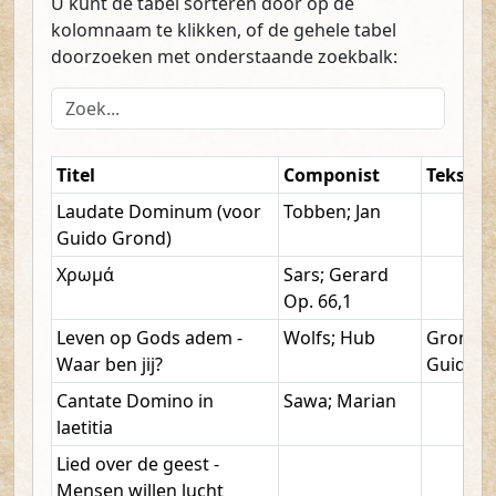
U kunt de tabel sorteren door op de
kolomnaam te klikken, of de gehele tabel
doorzoeken met onderstaande zoekbalk:
Doorzoek de inhoudsopgave
Titel
Componist
Tekst
Laudate Dominum (voor
Tobben; Jan
Guido Grond)
Χρωμά
Sars; Gerard
Op. 66,1
Leven op Gods adem -
Wolfs; Hub
Grond;
Waar ben jij?
Guido
Cantate Domino in
Sawa; Marian
laetitia
Lied over de geest -
Mensen willen lucht