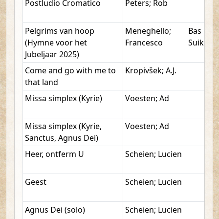
Postludio Cromatico
Peters; Rob
Pelgrims van hoop
Meneghello;
Bas
(Hymne voor het
Francesco
Suikerbu
Jubeljaar 2025)
Come and go with me to
Kropivšek; A.J.
that land
Missa simplex (Kyrie)
Voesten; Ad
Missa simplex (Kyrie,
Voesten; Ad
Sanctus, Agnus Dei)
Heer, ontferm U
Scheien; Lucien
Geest
Scheien; Lucien
Agnus Dei (solo)
Scheien; Lucien