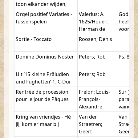
toon elkander wijden,
Orgel positief Variaties -
Valerius; A.
God die
tussenspelen
1625/Houer;
heeft
Herman de
voorzie
Sortie - Toccato
Roosen; Denis
Domine Dominus Noster
Peters; Rob
Ps. 8, 2
Uit ‘15 kleine Präludien
Peters; Rob
und Fughetten’ 1. C-Dur
Rentrée de procession
Frelon; Louis-
Sur ‘Jés
pour le jour de Pâques
François-
parait e
Alexandre
vainque
Kring van vriendjes - Hé
Van der
Van der
jij, kom er maar bij
Straetren;
Straeten
Geert
Geert