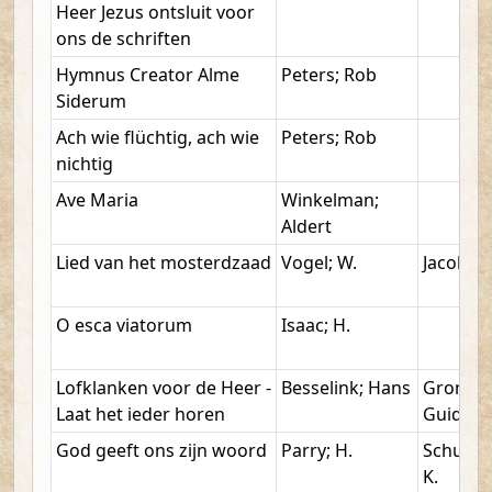
Heer Jezus ontsluit voor
ons de schriften
Hymnus Creator Alme
Peters; Rob
Siderum
Ach wie flüchtig, ach wie
Peters; Rob
nichtig
Ave Maria
Winkelman;
Aldert
Lied van het mosterdzaad
Vogel; W.
Jacobse;
O esca viatorum
Isaac; H.
Lofklanken voor de Heer -
Besselink; Hans
Grond;
Laat het ieder horen
Guido
God geeft ons zijn woord
Parry; H.
Schuur
K.