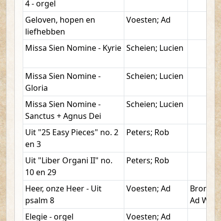
4 - orgel
Geloven, hopen en
Voesten; Ad
liefhebben
Missa Sien Nomine - Kyrie
Scheien; Lucien
Missa Sien Nomine -
Scheien; Lucien
Gloria
Missa Sien Nomine -
Scheien; Lucien
Sanctus + Agnus Dei
Uit "25 Easy Pieces" no. 2
Peters; Rob
en 3
Uit "Liber Organi II" no.
Peters; Rob
10 en 29
Heer, onze Heer - Uit
Voesten; Ad
Bronkho
psalm 8
Ad W.
Elegie - orgel
Voesten; Ad