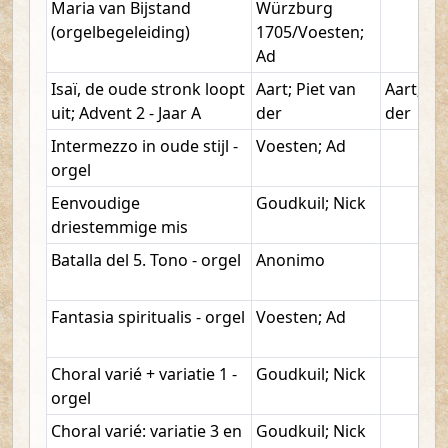
Maria van Bijstand
Würzburg
(orgelbegeleiding)
1705/Voesten;
Ad
Isaï, de oude stronk loopt
Aart; Piet van
Aart; Pi
uit; Advent 2 - Jaar A
der
der
Intermezzo in oude stijl -
Voesten; Ad
orgel
Eenvoudige
Goudkuil; Nick
driestemmige mis
Batalla del 5. Tono - orgel
Anonimo
Fantasia spiritualis - orgel
Voesten; Ad
Choral varié + variatie 1 -
Goudkuil; Nick
orgel
Choral varié: variatie 3 en
Goudkuil; Nick