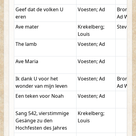
Geef dat de volken U
Voesten; Ad
Bronkho
eren
Ad W.
Ave mater
Krekelberg;
Stevens;
Louis
The lamb
Voesten; Ad
Ave Maria
Voesten; Ad
Ik dank U voor het
Voesten; Ad
Bronkho
wonder van mijn leven
Ad W.
Een teken voor Noah
Voesten; Ad
Sang 542, vierstimmige
Krekelberg;
Gesänge zu den
Louis
Hochfesten des Jahres