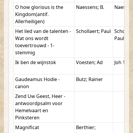
O how glorious is the
Naessens; B.
Naessen
Kingdom(antif.
Allerheiligen)
Het lied van de talenten -
Schollaert; Paul
Schollae
Wat ons wordt
Paul
toevertrouwd - 1-
stemmig
Ik ben de wijnstok
Voesten; Ad
Joh 15: 5
Gaudeamus Hodie -
Butz; Rainer
canon
Zend Uw Geest, Heer -
antwoordpsalm voor
Hemelvaart en
Pinksteren
Magnificat
Berthier;