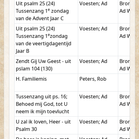
Uit psalm 25 (24)
Voesten; Ad
Bronkho
e
Tussenzang 1
zondag
Ad W.
van de Advent Jaar C
Uit psalm 25 (24)
Voesten; Ad
Bronkho
e
Tussenzang 1
zondag
Ad W.
van de veertigdagentijd
Jaar B
Zendt Gij Uw Geest - uit
Voesten; Ad
Bronkho
pslam 104 (130)
Ad W.
H. Familiemis
Peters, Rob
Tussenzang uit ps. 16;
Voesten; Ad
Bronkho
Behoed mij God, tot U
Ad W.
neem ik mijn toevlucht
U zal ik loven, Heer - uit
Voesten; Ad
Bronkho
Psalm 30
Ad W.