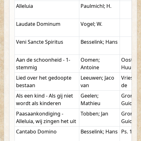
Alleluia
Paulmichl; H.
Laudate Dominum
Vogel; W.
Veni Sancte Spiritus
Besselink; Hans
Aan de schoonheid - 1-
Oomen;
Oosterh
stemmig
Antoine
Huub
Lied over het gedoopte
Leeuwen; Jaco
Vries; S
bestaan
van
de
Als een kind - Als gij niet
Geelen;
Grond;
wordt als kinderen
Mathieu
Guido
Paasaankondiging -
Tobben; Jan
Grond;
Alleluia, wij zingen het uit
Guido
Cantabo Domino
Besselink; Hans
Ps. 13,6