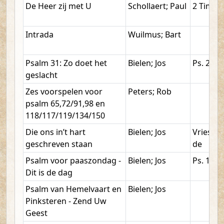
De Heer zij met U
Schollaert; Paul
2 Tim. 4
Intrada
Wuilmus; Bart
Psalm 31: Zo doet het
Bielen; Jos
Ps. 24, 6
geslacht
Zes voorspelen voor
Peters; Rob
psalm 65,72/91,98 en
118/117/119/134/150
Die ons in’t hart
Bielen; Jos
Vries; S
geschreven staan
de
Psalm voor paaszondag -
Bielen; Jos
Ps. 118,
Dit is de dag
Psalm van Hemelvaart en
Bielen; Jos
Pinksteren - Zend Uw
Geest