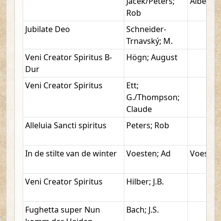
Jacek/Peters;
Albert
Rob
Jubilate Deo
Schneider-
Trnavský; M.
Veni Creator Spiritus B-
Högn; August
Dur
Veni Creator Spiritus
Ett;
G./Thompson;
Claude
Alleluia Sancti spiritus
Peters; Rob
In de stilte van de winter
Voesten; Ad
Voesten
Veni Creator Spiritus
Hilber; J.B.
Fughetta super Nun
Bach; J.S.