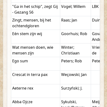
"Ga in het schip", zegt Gij
Vogel; Willem
LBK 197
- Gezang 56
Zingt, mensen, bij het
Raas; Jan
Duin; Ja
ochtendgloren
Eén stem zijn wij
Goorhuis; Rob
Govaart
Andries
Wat mensen doen, wie
Winter;
Vries; S
mensen zijn
Christiaan
de
Ego sum
Peters; Rob
Peters;
Crescat in terra pax
Weçowski; Jan
Aeterne rex
Surzyński; J.
Abba Ojcze
Sykulski,
Meijers;