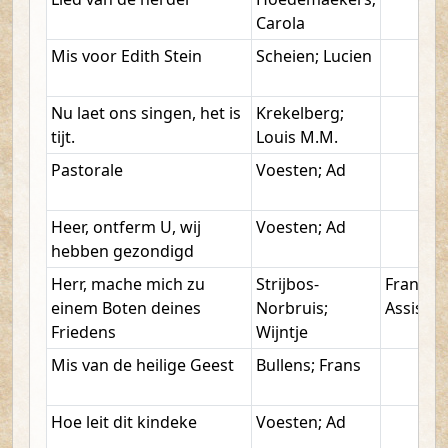
Carola
Mis voor Edith Stein
Scheien; Lucien
Nu laet ons singen, het is
Krekelberg;
tijt.
Louis M.M.
Pastorale
Voesten; Ad
Heer, ontferm U, wij
Voesten; Ad
hebben gezondigd
Herr, mache mich zu
Strijbos-
Franz v
einem Boten deines
Norbruis;
Assisi
Friedens
Wijntje
Mis van de heilige Geest
Bullens; Frans
Hoe leit dit kindeke
Voesten; Ad