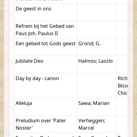
De geest in ons
Refrein bij het Gebed van
Paus Joh. Paulus II
Een gebed tot Gods geest
Grond; G.
Jubilate Deo
Halmos; Laszlo
Day by day - canon
Richard,
Bisscho
Chiches
Alleluja
Sawa; Marian
Preludium over ‘Pater
Verheggen;
Noster’
Marcel