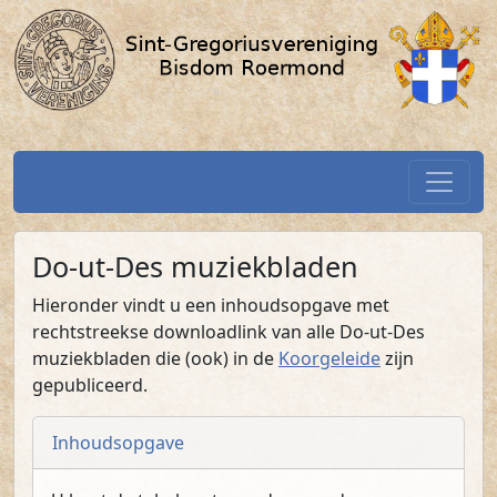
Do-ut-Des muziekbladen / SGV-
Spring naar hoofdtekst
Home
Do-ut-Des muziekbladen
Hieronder vindt u een inhoudsopgave met
rechtstreekse downloadlink van alle Do-ut-Des
muziekbladen die (ook) in de
Koorgeleide
zijn
gepubliceerd.
Inhoudsopgave