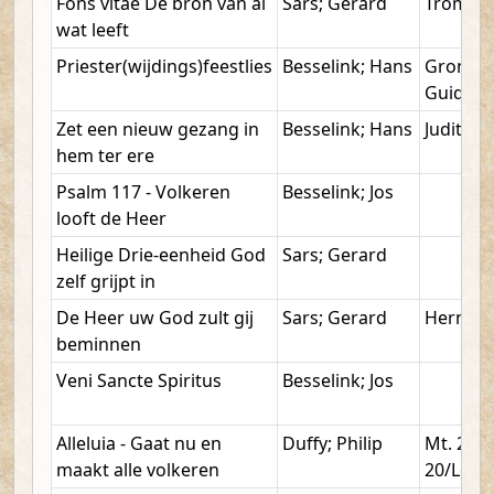
Fons vitae De bron van al
Sars; Gerard
Tromp; 
wat leeft
Priester(wijdings)feestlies
Besselink; Hans
Grond;
Guido
Zet een nieuw gezang in
Besselink; Hans
Judit 16
hem ter ere
Psalm 117 - Volkeren
Besselink; Jos
looft de Heer
Heilige Drie-eenheid God
Sars; Gerard
zelf grijpt in
De Heer uw God zult gij
Sars; Gerard
Hermans;
beminnen
Veni Sancte Spiritus
Besselink; Jos
Alleluia - Gaat nu en
Duffy; Philip
Mt. 28, 
maakt alle volkeren
20/Lc. 2