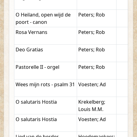
O Heiland, open wijd de
Peters; Rob
poort - canon
Rosa Vernans
Peters; Rob
Deo Gratias
Peters; Rob
Pastorelle II - orgel
Peters; Rob
Wees mijn rots - psalm 31
Voesten; Ad
O salutaris Hostia
Krekelberg;
Louis M.M.
O salutaris Hostia
Voesten; Ad
Lied van de herder
Hoedemaekers;