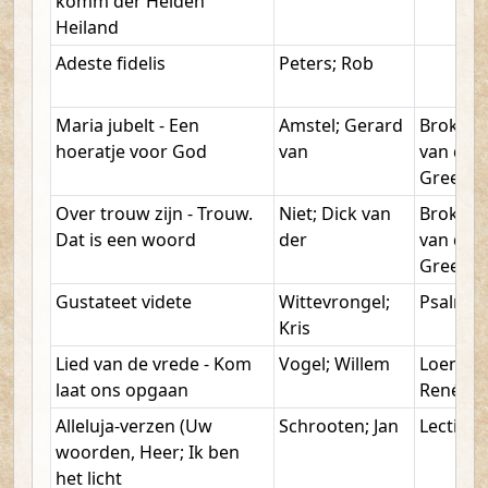
komm der Heiden
Heiland
Adeste fidelis
Peters; Rob
Maria jubelt - Een
Amstel; Gerard
Brokerh
hoeratje voor God
van
van der
Greet
Over trouw zijn - Trouw.
Niet; Dick van
Brokerh
Dat is een woord
der
van der
Greet
Gustateet videte
Wittevrongel;
Psalm 3
Kris
Lied van de vrede - Kom
Vogel; Willem
Loenen;
laat ons opgaan
René va
Alleluja-verzen (Uw
Schrooten; Jan
Lection
woorden, Heer; Ik ben
het licht