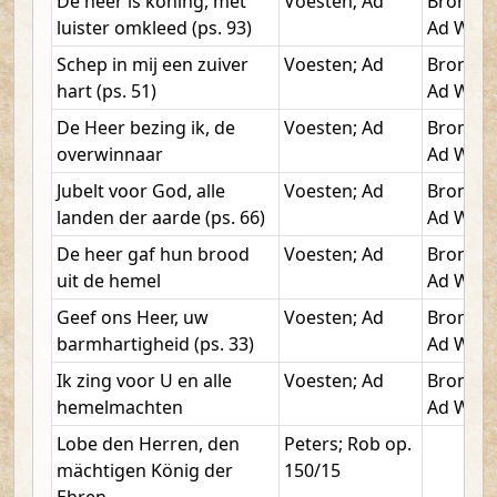
De heer is koning, met
Voesten; Ad
Bronkho
luister omkleed (ps. 93)
Ad W.
Schep in mij een zuiver
Voesten; Ad
Bronkho
hart (ps. 51)
Ad W.
De Heer bezing ik, de
Voesten; Ad
Bronkho
overwinnaar
Ad W.
Jubelt voor God, alle
Voesten; Ad
Bronkho
landen der aarde (ps. 66)
Ad W.
De heer gaf hun brood
Voesten; Ad
Bronkho
uit de hemel
Ad W.
Geef ons Heer, uw
Voesten; Ad
Bronkho
barmhartigheid (ps. 33)
Ad W.
Ik zing voor U en alle
Voesten; Ad
Bronkho
hemelmachten
Ad W.
Lobe den Herren, den
Peters; Rob op.
mächtigen König der
150/15