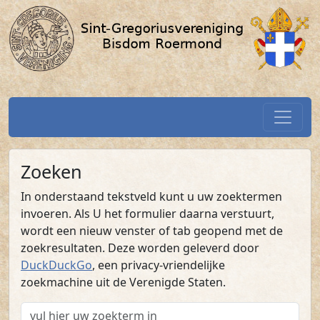
Zoeken / SGV-Roermond.nl
Spring naar hoofdtekst
Home
Zoeken
In onderstaand tekstveld kunt u uw zoektermen
invoeren. Als U het formulier daarna verstuurt,
wordt een nieuw venster of tab geopend met de
zoekresultaten. Deze worden geleverd door
DuckDuckGo
, een privacy-vriendelijke
zoekmachine uit de Verenigde Staten.
Zoekterm: