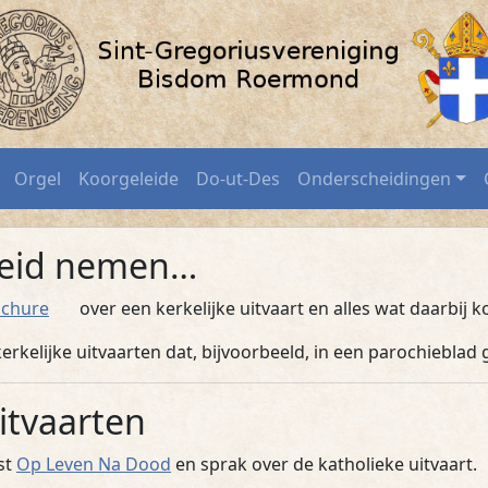
rt / SGV-Roermond.nl
Orgel
Koorgeleide
Do-ut-Des
Onderscheidingen
cheid nemen…
(PDF)
ochure
over een kerkelijke uitvaart en alles wat daarbij k
erkelijke uitvaarten dat, bijvoorbeeld, in een parochiebla
itvaarten
st
Op Leven Na Dood
en sprak over de katholieke uitvaart.