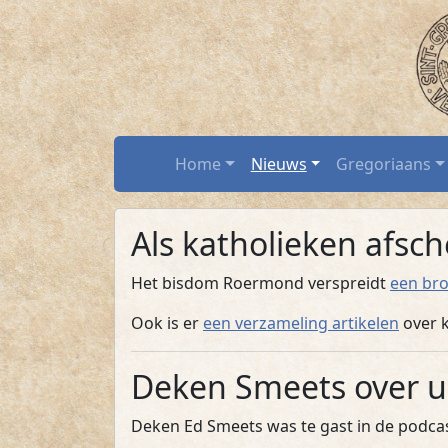
Katholieke uitvaa
Spring naar hoofdtekst
Home
Home
Nieuws
Gregoriaans
Als katholieken afs
Het bisdom Roermond verspreidt
een br
Ook is er
een verzameling artikelen
over k
Deken Smeets over u
Deken Ed Smeets was te gast in de podca