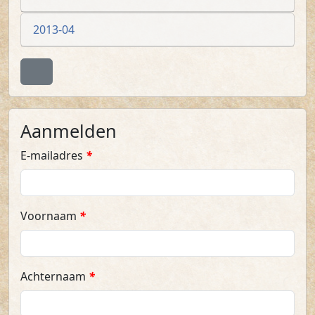
2013-04
Terug naar boven
Aanmelden
E-mail­adres
*
Voor­naam
*
Achter­naam
*