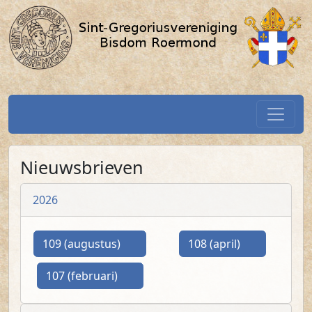
Nieuwsbrief / SGV-Roermond.nl
Spring naar hoofdtekst
Home
Nieuwsbrieven
2026
(PDF)
(PDF)
109 (augustus)
108 (april)
(PDF)
107 (februari)