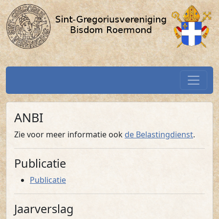
ANBI / SGV-Roermond.nl
Spring naar hoofdtekst
Home
ANBI
Zie voor meer informatie ook
de Belastingdienst
.
Publicatie
Publicatie
Jaarverslag