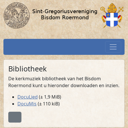
Bibliotheek / SGV-Roermond.nl
Spring naar hoofdtekst
Home
Bibliotheek
De kerkmuziek bibliotheek van het Bisdom
Roermond kunt u hieronder downloaden en inzien.
DocuLied
(± 1,9 MiB)
DocuMis
(± 110 kiB)
Terug naar boven