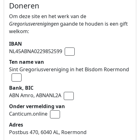
Doneren
Om deze site en het werk van de
Gregoriusverenigingen
gaande te houden is een gift
welkom:
IBAN
NL45ABNA0229852599
Naar klembord kopiëren
Ten name van
Sint Gregoriusvereniging in het Bisdom Roermond
Naar klembord kopiëren
Bank, BIC
ABN Amro,
ABNANL2A
Naar klembord kopiëren
Onder vermelding van
Canticum.online
Naar klembord kopiëren
Adres
Postbus 470, 6040 AL, Roermond